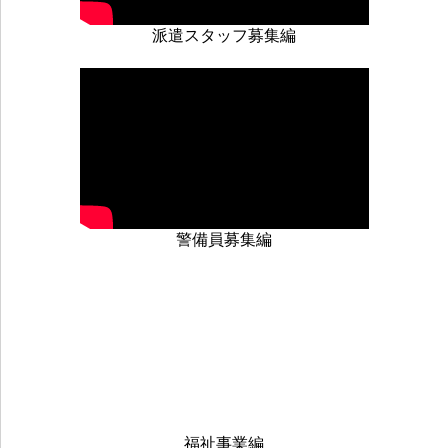
個人情報の提供はいたしません。なお、利用目的の範
派遣スタッフ募集編
囲内で必要が生じた場合は､委託する場合がありま
す。
６．個人情報の開示・訂正等
ご提供いただきました保有個人データについて、ご本
人から利用目的の通知、開示、内容の訂正、追加また
は削除、利用の停止、消去、第三者への提供の停止及
び第三者提供記録の開示を求められる場合は、下記問
警備員募集編
合せ先に申請することができます。
なお、開示、利用目的の通知は申請に対し手数料とし
て1件1,000円（税込）の費用がかかります。
７．個人情報の削除・廃棄
個人情報は、当社が定めた保管期間後、速やかに破
棄、削除します。
８．個人情報の提供の任意性
福祉事業編