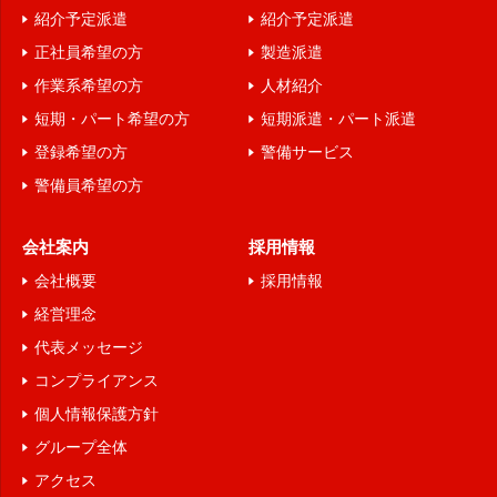
紹介予定派遣
紹介予定派遣
情報を収集することがあります。ただし、利用者自ら
正社員希望の方
製造派遣
が詳細な個人情報を入力・提供しない限り、利用者個
作業系希望の方
人材紹介
人を特定・識別することはできません。
短期・パート希望の方
短期派遣・パート派遣
１１．個人情報の取扱いに関する方針、開示等、苦
登録希望の方
警備サービス
情・相談の問合せ先
警備員希望の方
個人情報保護管理者 (TEL：076-208-3923 FAX：
076-224-3925）
会社案内
採用情報
以上
会社概要
採用情報
経営理念
代表メッセージ
コンプライアンス
個人情報保護方針
グループ全体
アクセス