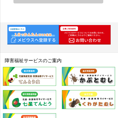
す。
①人材派遣・請負・警備事業での利用
応募者のお問合せ対応、ご登録、面接、就
労先のご紹介、福利厚生・労務管理のため
②人材紹介事業での利用
応募者のお問合せ対応、ご登録、面接、就
労先のご紹介のため
③福祉事業での利用
障害福祉サービスのご案内
申込者のお問合せ対応、利用手続き、福祉
サービスの運営管理のため
④採用応募者選考での利用
従業員としての採用選考のため（お問合せ
の回答を含む）
⑤従業員労務管理等での利用
人事、勤怠、給与、健康または傷病状況等
の社員の労務管理、福利厚生等のため