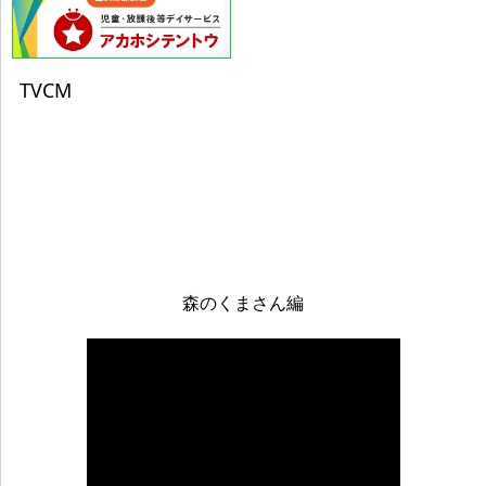
（２）保有個人データに該当しない個人データの
利用目的
TVCM
①就職サイト等から取得する採用応募者情報
の利用
派遣応募者、従業員としての採用選考のた
め
②相談事業者からの紹介情報の利用
福祉事業所通所調整・手続きのため
４．個人情報の取扱い
森のくまさん編
個人情報は、厳重に管理し、本人による同意がない限
り目的の範囲内においてのみ取得、利用、提供いたし
ます。
５．個人情報の提供・委託
本人より同意を得た場合及び法令に従う場合を除き、