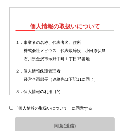
個人情報の取扱いについて
１．事業者の名称、代表者名、住所
株式会社メビウス 代表取締役 小田原弘昌
石川県金沢市示野中町１丁目15番地
２．個人情報保護管理者
経営企画部長（連絡先は下記11に同じ）
３．個人情報の利用目的
（１）保有個人データ＊の利用目的
「個人情報の取扱いについて」に同意する
＊保有個人データとは、当社が開示、内容の
訂正、追加又は削除、利用の停止、消去及び第三者へ
の提供の停止を行う権限を有する個人データを指しま