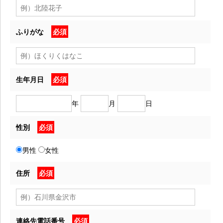
ふりがな
必須
生年月日
必須
年
月
日
性別
必須
男性
女性
住所
必須
連絡先電話番号
必須