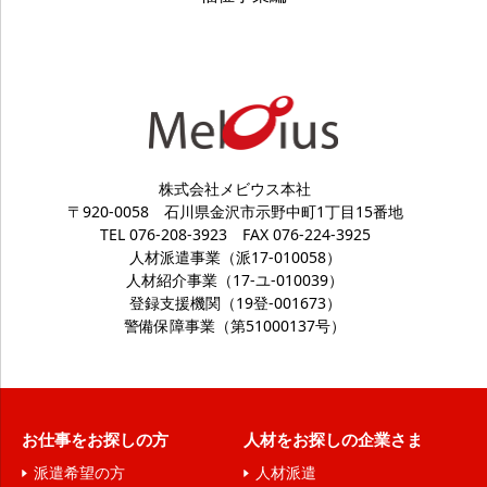
個人情報は、あくまでご本人の任意により提供いただ
きます。ただし、提供いただけないときには、当社が
提供する案内、サービスを受けることができない場合
があります。
９．安全管理措置
株式会社メビウス本社
個人情報をより厳正に取り扱うため、JISQ15001
〒920-0058
石川県金沢市示野中町1丁目15番地
に準拠した個人情報保護方針に基づき、個人情報保護
TEL 076-208-3923
FAX 076-224-3925
規程等を策定し、外的環境を把握した上で個人情報保
人材派遣事業（派17-010058）
人材紹介事業（17-ユ-010039）
護マネジメントシステムを運用しております。また、
登録支援機関（19登-001673）
実際に個人情報を取り扱うにあたり、組織的、人的、
警備保障事業（第51000137号）
物理的、技術的な安全管理措置を講じております。
１０．本人が容易に知覚できない場合の取得
当ウェブサイトでは、お客様サービスを向上させる
お仕事をお探しの方
人材をお探しの企業さま
ために、クッキー（Cookie）という技術を使用して
派遣希望の方
人材派遣
お客様を特定することなく、アクセスの状況と傾向の