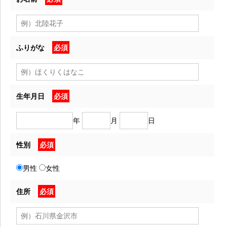
ふりがな
必須
生年月日
必須
年
月
日
性別
必須
男性
女性
住所
必須