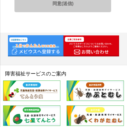
の提供の停止を行う権限を有する個人データを指しま
す。
①人材派遣・請負・警備事業での利用
応募者のお問合せ対応、ご登録、面接、就
労先のご紹介、福利厚生・労務管理のため
②人材紹介事業での利用
応募者のお問合せ対応、ご登録、面接、就
労先のご紹介のため
③福祉事業での利用
障害福祉サービスのご案内
申込者のお問合せ対応、利用手続き、福祉
サービスの運営管理のため
④採用応募者選考での利用
従業員としての採用選考のため（お問合せ
の回答を含む）
⑤従業員労務管理等での利用
人事、勤怠、給与、健康または傷病状況等