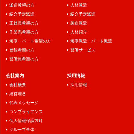
派遣希望の方
人材派遣
お客様を特定することなく、アクセスの状況と傾向の
紹介予定派遣
紹介予定派遣
情報を収集することがあります。ただし、利用者自ら
正社員希望の方
製造派遣
が詳細な個人情報を入力・提供しない限り、利用者個
作業系希望の方
人材紹介
人を特定・識別することはできません。
短期・パート希望の方
短期派遣・パート派遣
１１．個人情報の取扱いに関する方針、開示等、苦
登録希望の方
警備サービス
情・相談の問合せ先
警備員希望の方
個人情報保護管理者 (TEL：076-208-3923 FAX：
076-224-3925）
会社案内
採用情報
以上
会社概要
採用情報
経営理念
代表メッセージ
コンプライアンス
個人情報保護方針
グループ全体