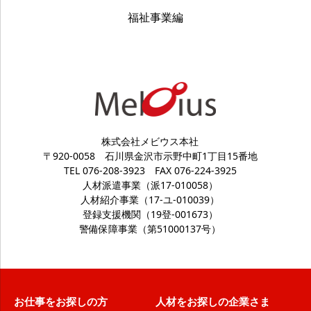
８．個人情報の提供の任意性
福祉事業編
個人情報は、あくまでご本人の任意により提供いただ
きます。ただし、提供いただけないときには、当社が
提供する案内、サービスを受けることができない場合
があります。
９．安全管理措置
株式会社メビウス本社
個人情報をより厳正に取り扱うため、JISQ15001
〒920-0058
石川県金沢市示野中町1丁目15番地
に準拠した個人情報保護方針に基づき、個人情報保護
TEL 076-208-3923
FAX 076-224-3925
規程等を策定し、外的環境を把握した上で個人情報保
人材派遣事業（派17-010058）
人材紹介事業（17-ユ-010039）
護マネジメントシステムを運用しております。また、
登録支援機関（19登-001673）
実際に個人情報を取り扱うにあたり、組織的、人的、
警備保障事業（第51000137号）
物理的、技術的な安全管理措置を講じております。
１０．本人が容易に知覚できない場合の取得
当ウェブサイトでは、お客様サービスを向上させる
お仕事をお探しの方
人材をお探しの企業さま
ために、クッキー（Cookie）という技術を使用して