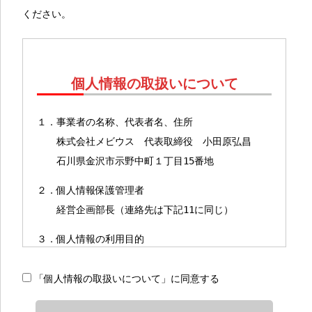
ください。
個人情報の取扱いについて
１．事業者の名称、代表者名、住所
株式会社メビウス 代表取締役 小田原弘昌
石川県金沢市示野中町１丁目15番地
２．個人情報保護管理者
経営企画部長（連絡先は下記11に同じ）
３．個人情報の利用目的
（１）保有個人データ＊の利用目的
「個人情報の取扱いについて」に同意する
＊保有個人データとは、当社が開示、内容の
訂正、追加又は削除、利用の停止、消去及び第三者へ