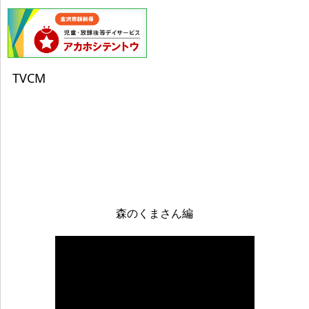
の社員の労務管理、福利厚生等のため
（２）保有個人データに該当しない個人データの
利用目的
TVCM
①就職サイト等から取得する採用応募者情報
の利用
派遣応募者、従業員としての採用選考のた
め
②相談事業者からの紹介情報の利用
福祉事業所通所調整・手続きのため
４．個人情報の取扱い
森のくまさん編
個人情報は、厳重に管理し、本人による同意がない限
り目的の範囲内においてのみ取得、利用、提供いたし
ます。
５．個人情報の提供・委託