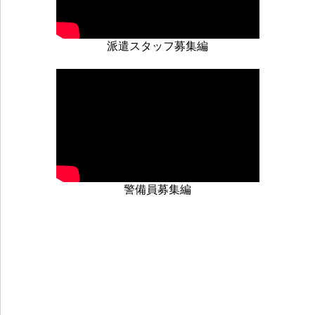
本人より同意を得た場合及び法令に従う場合を除き、
個人情報の提供はいたしません。なお、利用目的の範
派遣スタッフ募集編
囲内で必要が生じた場合は､委託する場合がありま
す。
６．個人情報の開示・訂正等
ご提供いただきました保有個人データについて、ご本
人から利用目的の通知、開示、内容の訂正、追加また
は削除、利用の停止、消去、第三者への提供の停止及
び第三者提供記録の開示を求められる場合は、下記問
警備員募集編
合せ先に申請することができます。
なお、開示、利用目的の通知は申請に対し手数料とし
て1件1,000円（税込）の費用がかかります。
７．個人情報の削除・廃棄
個人情報は、当社が定めた保管期間後、速やかに破
棄、削除します。