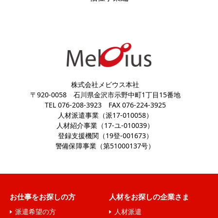
個人情報は、あくまでご本人の任意により提供いただ
きます。ただし、提供いただけないときには、当社が
提供する案内、サービスを受けることができない場合
があります。
９．安全管理措置
株式会社メビウス本社
個人情報をより厳正に取り扱うため、JISQ15001
〒920-0058
石川県金沢市示野中町1丁目15番地
に準拠した個人情報保護方針に基づき、個人情報保護
TEL 076-208-3923
FAX 076-224-3925
規程等を策定し、外的環境を把握した上で個人情報保
人材派遣事業（派17-010058）
人材紹介事業（17-ユ-010039）
護マネジメントシステムを運用しております。また、
登録支援機関（19登-001673）
実際に個人情報を取り扱うにあたり、組織的、人的、
警備保障事業（第51000137号）
物理的、技術的な安全管理措置を講じております。
１０．本人が容易に知覚できない場合の取得
当ウェブサイトでは、お客様サービスを向上させる
お仕事をお探しの方
人材をお探しの企業さま
ために、クッキー（Cookie）という技術を使用して
派遣希望の方
人材派遣
お客様を特定することなく、アクセスの状況と傾向の