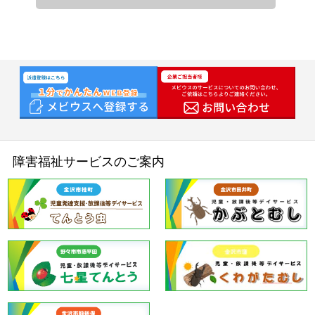
す。
①人材派遣・請負・警備事業での利用
応募者のお問合せ対応、ご登録、面接、就
労先のご紹介、福利厚生・労務管理のため
②人材紹介事業での利用
応募者のお問合せ対応、ご登録、面接、就
労先のご紹介のため
③福祉事業での利用
障害福祉サービスのご案内
申込者のお問合せ対応、利用手続き、福祉
サービスの運営管理のため
④採用応募者選考での利用
従業員としての採用選考のため（お問合せ
の回答を含む）
⑤従業員労務管理等での利用
人事、勤怠、給与、健康または傷病状況等
の社員の労務管理、福利厚生等のため