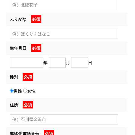
ふりがな
必須
生年月日
必須
年
月
日
性別
必須
男性
女性
住所
必須
連絡先電話番号
必須