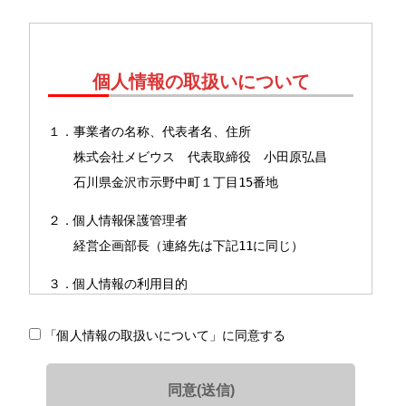
個人情報の取扱いについて
１．事業者の名称、代表者名、住所
株式会社メビウス 代表取締役 小田原弘昌
石川県金沢市示野中町１丁目15番地
２．個人情報保護管理者
経営企画部長（連絡先は下記11に同じ）
３．個人情報の利用目的
（１）保有個人データ＊の利用目的
「個人情報の取扱いについて」に同意する
＊保有個人データとは、当社が開示、内容の
訂正、追加又は削除、利用の停止、消去及び第三者へ
の提供の停止を行う権限を有する個人データを指しま