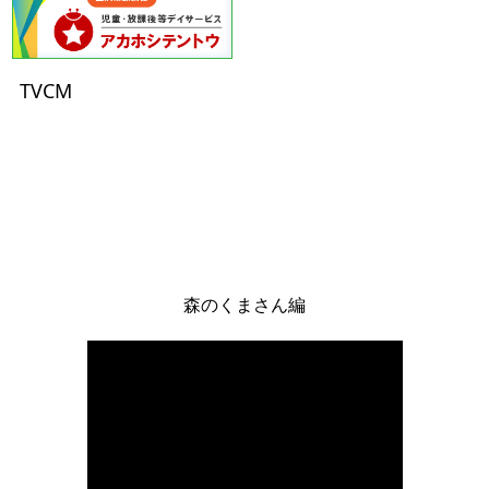
（２）保有個人データに該当しない個人データの
利用目的
TVCM
①就職サイト等から取得する採用応募者情報
の利用
派遣応募者、従業員としての採用選考のた
め
②相談事業者からの紹介情報の利用
福祉事業所通所調整・手続きのため
４．個人情報の取扱い
森のくまさん編
個人情報は、厳重に管理し、本人による同意がない限
り目的の範囲内においてのみ取得、利用、提供いたし
ます。
５．個人情報の提供・委託
本人より同意を得た場合及び法令に従う場合を除き、