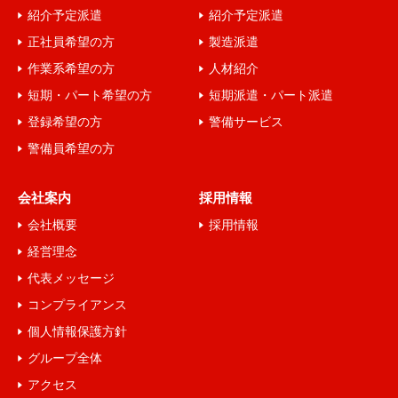
紹介予定派遣
紹介予定派遣
情報を収集することがあります。ただし、利用者自ら
正社員希望の方
製造派遣
が詳細な個人情報を入力・提供しない限り、利用者個
作業系希望の方
人材紹介
人を特定・識別することはできません。
短期・パート希望の方
短期派遣・パート派遣
１１．個人情報の取扱いに関する方針、開示等、苦
登録希望の方
警備サービス
情・相談の問合せ先
警備員希望の方
個人情報保護管理者 (TEL：076-208-3923 FAX：
076-224-3925）
会社案内
採用情報
以上
会社概要
採用情報
経営理念
代表メッセージ
コンプライアンス
個人情報保護方針
グループ全体
アクセス