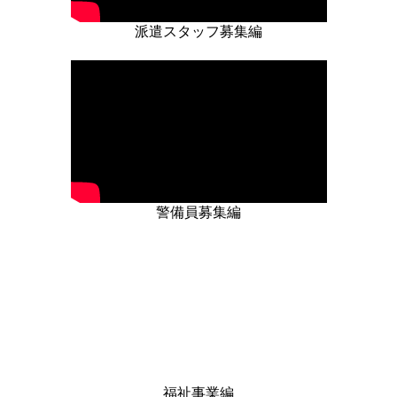
個人情報の提供はいたしません。なお、利用目的の範
派遣スタッフ募集編
囲内で必要が生じた場合は､委託する場合がありま
す。
６．個人情報の開示・訂正等
ご提供いただきました保有個人データについて、ご本
人から利用目的の通知、開示、内容の訂正、追加また
は削除、利用の停止、消去、第三者への提供の停止及
び第三者提供記録の開示を求められる場合は、下記問
警備員募集編
合せ先に申請することができます。
なお、開示、利用目的の通知は申請に対し手数料とし
て1件1,000円（税込）の費用がかかります。
７．個人情報の削除・廃棄
個人情報は、当社が定めた保管期間後、速やかに破
棄、削除します。
８．個人情報の提供の任意性
福祉事業編