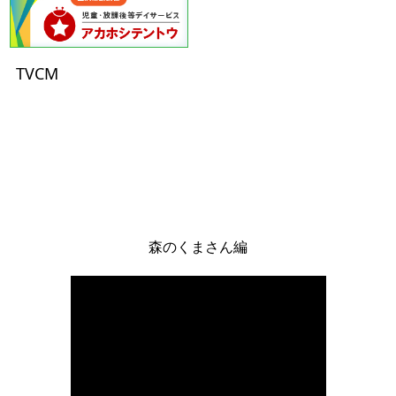
（２）保有個人データに該当しない個人データの
利用目的
TVCM
①就職サイト等から取得する採用応募者情報
の利用
派遣応募者、従業員としての採用選考のた
め
②相談事業者からの紹介情報の利用
福祉事業所通所調整・手続きのため
４．個人情報の取扱い
森のくまさん編
個人情報は、厳重に管理し、本人による同意がない限
り目的の範囲内においてのみ取得、利用、提供いたし
ます。
５．個人情報の提供・委託
本人より同意を得た場合及び法令に従う場合を除き、