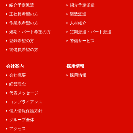
紹介予定派遣
紹介予定派遣
情報を収集することがあります。ただし、利用者自ら
正社員希望の方
製造派遣
が詳細な個人情報を入力・提供しない限り、利用者個
作業系希望の方
人材紹介
人を特定・識別することはできません。
短期・パート希望の方
短期派遣・パート派遣
１１．個人情報の取扱いに関する方針、開示等、苦
登録希望の方
警備サービス
情・相談の問合せ先
警備員希望の方
個人情報保護管理者 (TEL：076-208-3923 FAX：
076-224-3925）
会社案内
採用情報
以上
会社概要
採用情報
経営理念
代表メッセージ
コンプライアンス
個人情報保護方針
グループ全体
アクセス