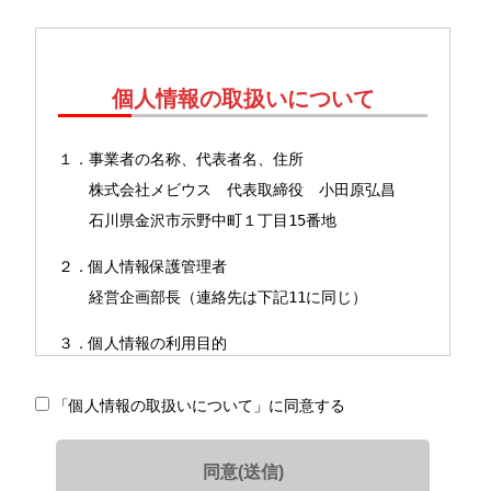
個人情報の取扱いについて
１．事業者の名称、代表者名、住所
株式会社メビウス 代表取締役 小田原弘昌
石川県金沢市示野中町１丁目15番地
２．個人情報保護管理者
経営企画部長（連絡先は下記11に同じ）
３．個人情報の利用目的
（１）保有個人データ＊の利用目的
「個人情報の取扱いについて」に同意する
＊保有個人データとは、当社が開示、内容の
訂正、追加又は削除、利用の停止、消去及び第三者へ
の提供の停止を行う権限を有する個人データを指しま