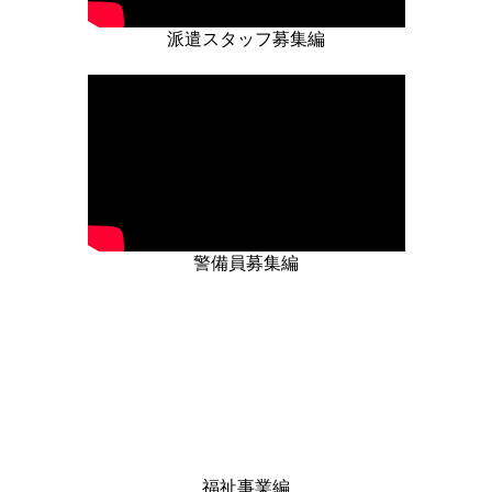
個人情報の提供はいたしません。なお、利用目的の範
派遣スタッフ募集編
囲内で必要が生じた場合は､委託する場合がありま
す。
６．個人情報の開示・訂正等
ご提供いただきました保有個人データについて、ご本
人から利用目的の通知、開示、内容の訂正、追加また
は削除、利用の停止、消去、第三者への提供の停止及
び第三者提供記録の開示を求められる場合は、下記問
警備員募集編
合せ先に申請することができます。
なお、開示、利用目的の通知は申請に対し手数料とし
て1件1,000円（税込）の費用がかかります。
７．個人情報の削除・廃棄
個人情報は、当社が定めた保管期間後、速やかに破
棄、削除します。
８．個人情報の提供の任意性
福祉事業編