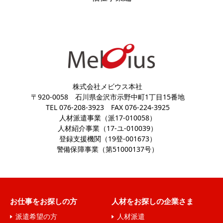
個人情報は、あくまでご本人の任意により提供いただ
きます。ただし、提供いただけないときには、当社が
提供する案内、サービスを受けることができない場合
があります。
９．安全管理措置
株式会社メビウス本社
個人情報をより厳正に取り扱うため、JISQ15001
〒920-0058
石川県金沢市示野中町1丁目15番地
に準拠した個人情報保護方針に基づき、個人情報保護
TEL 076-208-3923
FAX 076-224-3925
規程等を策定し、外的環境を把握した上で個人情報保
人材派遣事業（派17-010058）
人材紹介事業（17-ユ-010039）
護マネジメントシステムを運用しております。また、
登録支援機関（19登-001673）
実際に個人情報を取り扱うにあたり、組織的、人的、
警備保障事業（第51000137号）
物理的、技術的な安全管理措置を講じております。
１０．本人が容易に知覚できない場合の取得
当ウェブサイトでは、お客様サービスを向上させる
お仕事をお探しの方
人材をお探しの企業さま
ために、クッキー（Cookie）という技術を使用して
派遣希望の方
人材派遣
お客様を特定することなく、アクセスの状況と傾向の