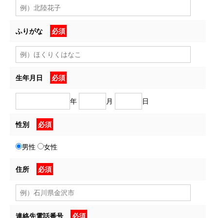
ふりがな
必須
生年月日
必須
年
月
日
性別
必須
男性
女性
住所
必須
連絡先電話番号
必須