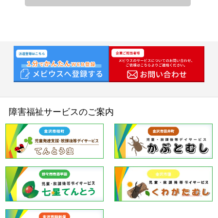
す。
①人材派遣・請負・警備事業での利用
応募者のお問合せ対応、ご登録、面接、就
労先のご紹介、福利厚生・労務管理のため
②人材紹介事業での利用
応募者のお問合せ対応、ご登録、面接、就
労先のご紹介のため
③福祉事業での利用
障害福祉サービスのご案内
申込者のお問合せ対応、利用手続き、福祉
サービスの運営管理のため
④採用応募者選考での利用
従業員としての採用選考のため（お問合せ
の回答を含む）
⑤従業員労務管理等での利用
人事、勤怠、給与、健康または傷病状況等
の社員の労務管理、福利厚生等のため