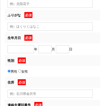
ふりがな
必須
生年月日
必須
年
月
日
性別
必須
男性
女性
住所
必須
連絡先電話番号
必須