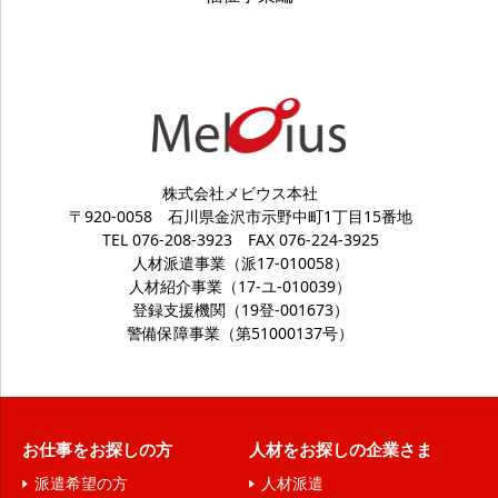
個人情報は、あくまでご本人の任意により提供いただ
きます。ただし、提供いただけないときには、当社が
提供する案内、サービスを受けることができない場合
があります。
９．安全管理措置
株式会社メビウス本社
個人情報をより厳正に取り扱うため、JISQ15001
〒920-0058
石川県金沢市示野中町1丁目15番地
に準拠した個人情報保護方針に基づき、個人情報保護
TEL 076-208-3923
FAX 076-224-3925
規程等を策定し、外的環境を把握した上で個人情報保
人材派遣事業（派17-010058）
人材紹介事業（17-ユ-010039）
護マネジメントシステムを運用しております。また、
登録支援機関（19登-001673）
実際に個人情報を取り扱うにあたり、組織的、人的、
警備保障事業（第51000137号）
物理的、技術的な安全管理措置を講じております。
１０．本人が容易に知覚できない場合の取得
当ウェブサイトでは、お客様サービスを向上させる
お仕事をお探しの方
人材をお探しの企業さま
ために、クッキー（Cookie）という技術を使用して
派遣希望の方
人材派遣
お客様を特定することなく、アクセスの状況と傾向の