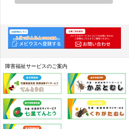
す。
①人材派遣・請負・警備事業での利用
応募者のお問合せ対応、ご登録、面接、就
労先のご紹介、福利厚生・労務管理のため
②人材紹介事業での利用
応募者のお問合せ対応、ご登録、面接、就
労先のご紹介のため
③福祉事業での利用
障害福祉サービスのご案内
申込者のお問合せ対応、利用手続き、福祉
サービスの運営管理のため
④採用応募者選考での利用
従業員としての採用選考のため（お問合せ
の回答を含む）
⑤従業員労務管理等での利用
人事、勤怠、給与、健康または傷病状況等
の社員の労務管理、福利厚生等のため