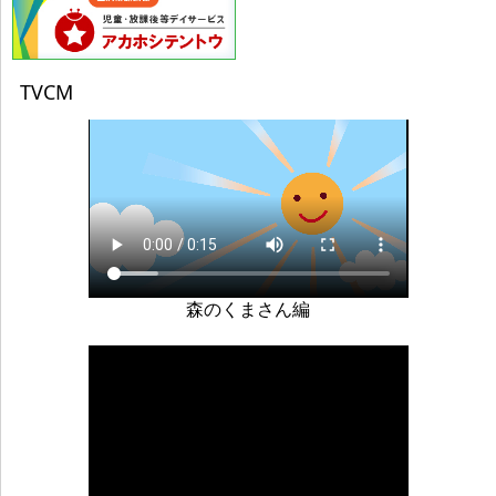
（２）保有個人データに該当しない個人データの
利用目的
TVCM
①就職サイト等から取得する採用応募者情報
の利用
派遣応募者、従業員としての採用選考のた
め
②相談事業者からの紹介情報の利用
福祉事業所通所調整・手続きのため
４．個人情報の取扱い
森のくまさん編
個人情報は、厳重に管理し、本人による同意がない限
り目的の範囲内においてのみ取得、利用、提供いたし
ます。
５．個人情報の提供・委託
本人より同意を得た場合及び法令に従う場合を除き、