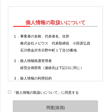
個人情報の取扱いについて
１．事業者の名称、代表者名、住所
株式会社メビウス 代表取締役 小田原弘昌
石川県金沢市示野中町１丁目15番地
２．個人情報保護管理者
経営企画部長（連絡先は下記11に同じ）
３．個人情報の利用目的
（１）保有個人データ＊の利用目的
「個人情報の取扱いについて」に同意する
＊保有個人データとは、当社が開示、内容の
訂正、追加又は削除、利用の停止、消去及び第三者へ
の提供の停止を行う権限を有する個人データを指しま