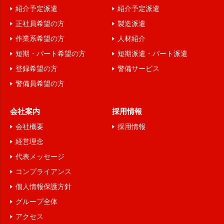
紹介予定派遣
紹介予定派遣
情報を収集することがあります。ただし、利用者自ら
正社員希望の方
製造派遣
が詳細な個人情報を入力・提供しない限り、利用者個
作業系希望の方
人材紹介
人を特定・識別することはできません。
短期・パート希望の方
短期派遣・パート派遣
１１．個人情報の取扱いに関する方針、開示等、苦
登録希望の方
警備サービス
情・相談の問合せ先
警備員希望の方
個人情報保護管理者 (TEL：076-208-3923 FAX：
076-224-3925）
会社案内
採用情報
以上
会社概要
採用情報
経営理念
代表メッセージ
コンプライアンス
個人情報保護方針
グループ全体
アクセス