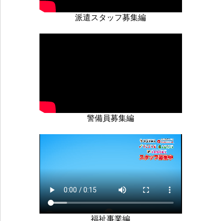
個人情報の提供はいたしません。なお、利用目的の範
派遣スタッフ募集編
囲内で必要が生じた場合は､委託する場合がありま
す。
６．個人情報の開示・訂正等
ご提供いただきました保有個人データについて、ご本
人から利用目的の通知、開示、内容の訂正、追加また
は削除、利用の停止、消去、第三者への提供の停止及
び第三者提供記録の開示を求められる場合は、下記問
警備員募集編
合せ先に申請することができます。
なお、開示、利用目的の通知は申請に対し手数料とし
て1件1,000円（税込）の費用がかかります。
７．個人情報の削除・廃棄
個人情報は、当社が定めた保管期間後、速やかに破
棄、削除します。
８．個人情報の提供の任意性
福祉事業編