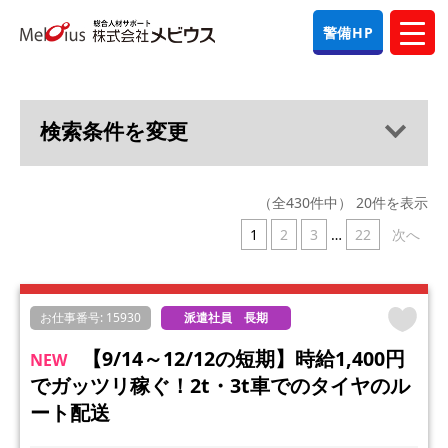
警備HP
（全430件中） 20件を表示
1
2
3
…
22
次へ
お仕事番号: 15930
派遣社員 長期
【9/14～12/12の短期】時給1,400円
NEW
でガッツリ稼ぐ！2t・3t車でのタイヤのル
ート配送