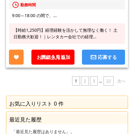
勤務時間
9:00～18:00 の間で、...
【時給1,250円】経理経験を活かして無理なく働く！ 土
日勤務大歓迎！｜レンタカー会社での経理…
お気に入り追加
詳細を見る
応募する
1
2
3
…
22
次へ
お気に入りリスト
0
件
最近見た履歴
「最近見た履歴はありません」。