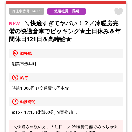
お仕事番号: 14809
派遣社員 長期
＼快適すぎてヤバい！？／冷暖房完
NEW
備の快適倉庫でピッキング★土日休み＆年
間休日121日＆高時給★
勤務地
能美市赤井町
給与
時給1,300円 (+交通費10円/km)
勤務時間
8:15～17:15 (休憩60分) ※実働8h...
＼快適さ重視の方、大注目！／ 冷暖房完備でめっちゃ快