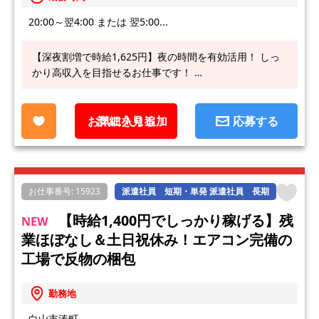
20:00～翌4:00 または 翌5:00...
【深夜割増で時給1,625円】夜の時間を有効活用！ しっ
かり高収入を目指せるお仕事です！ …
お気に入り追加
詳細を見る
応募する
お仕事番号: 15923
派遣社員 短期・単発 派遣社員 長期
【時給1,400円でしっかり稼げる】残
NEW
業ほぼなし＆土日祝休み！エアコン完備の
工場で反物の梱包
勤務地
白山市湊町