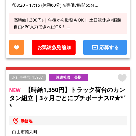
①8:20～17:15 (休憩60分) ※実働7時間55分...
高時給1,300円♪｜午後から勤務もOK！ 土日祝休み×服装
自由×PC入力できればOK！ …
お気に入り追加
詳細を見る
応募する
お仕事番号: 15907
派遣社員 長期
【時給1,350円】トラック荷台のカン
NEW
タン組立｜3ヶ月ごとにプチボーナス!?★*ﾟ
*
勤務地
白山市徳丸町