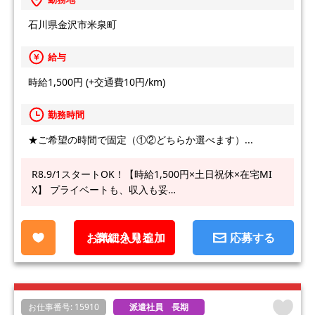
石川県金沢市米泉町
給与
時給1,500円 (+交通費10円/km)
勤務時間
★ご希望の時間で固定（①②どちらか選べます）...
R8.9/1スタートOK！【時給1,500円×土日祝休×在宅MI
X】 プライベートも、収入も妥…
お気に入り追加
詳細を見る
応募する
お仕事番号: 15910
派遣社員 長期