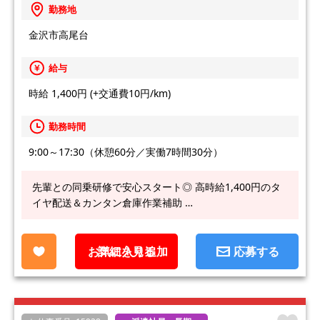
勤務地
金沢市高尾台
給与
時給 1,400円 (+交通費10円/km)
勤務時間
9:00～17:30（休憩60分／実働7時間30分）
先輩との同乗研修で安心スタート◎ 高時給1,400円のタ
イヤ配送＆カンタン倉庫作業補助 …
お気に入り追加
詳細を見る
応募する