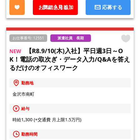
お気に入り追加
詳細を見る
応募する
お仕事番号: 12551
派遣社員 長期
【R8.9/10(木)入社】平日週3日～O
NEW
K！電話の取次ぎ・データ入力/Q&Aを答え
るだけのオフィスワーク
勤務地
金沢市南町
給与
時給1,300 (+交通費 月上限1.5万円)
勤務時間