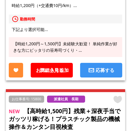
時給1,200円（+交通費10円/km）...
勤務時間
下記より選択可能...
【時給1,200円～1,500円】未経験大歓迎！ 単純作業が好
きな方にピッタリの笹寿司づくり・…
お気に入り追加
詳細を見る
応募する
お仕事番号: 15800
派遣社員 長期
【高時給1,500円】残業＋深夜手当で
NEW
ガッツリ稼げる！プラスチック製品の機械
操作＆カンタン目視検査