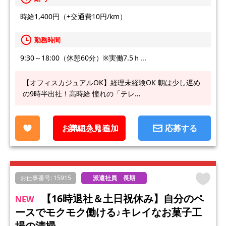
時給1,400円（+交通費10円/km）
勤務時間
9:30～18:00（休憩60分）※実働7.5ｈ...
【オフィスカジュアルOK】経理未経験OK 朝は少し遅め
の9時半出社！高時給 憧れの「テレ…
お気に入り追加
詳細を見る
応募する
お仕事番号: 15915
派遣社員 長期
【16時退社＆土日祝休み】自分のペ
NEW
ースでモクモク働ける♪キレイなお菓子工
場の清掃