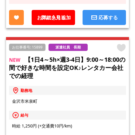
お気に入り追加
詳細を見る
応募する
お仕事番号: 15899
派遣社員 長期
【1日4～5h×週3-4日】9:00～18:00の
NEW
間で好きな時間を設定OK♪レンタカー会社
での経理
勤務地
金沢市米泉町
給与
時給 1,250円 (+交通費10円/km)