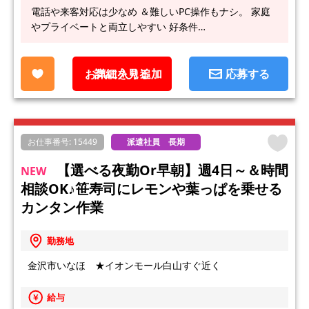
電話や来客対応は少なめ ＆難しいPC操作もナシ。 家庭
やプライベートと両立しやすい 好条件…
お気に入り追加
詳細を見る
応募する
お仕事番号: 15449
派遣社員 長期
【選べる夜勤or早朝】週4日～＆時間
NEW
相談OK♪笹寿司にレモンや葉っぱを乗せる
カンタン作業
勤務地
金沢市いなほ ★イオンモール白山すぐ近く
給与