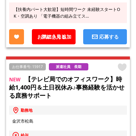
【扶養内パート大歓迎】短時間ワーク 未経験スタートO
K・空調あり 「電子機器の組み立てス…
お気に入り追加
詳細を見る
応募する
お仕事番号: 15917
派遣社員 長期
【テレビ局でのオフィスワーク】時
NEW
給1,400円＆土日祝休み♪事務経験を活かせ
る庶務サポート
勤務地
金沢市松島
給与