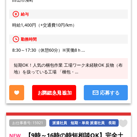
給与
時給1,400円（+交通費10円/km）
勤務時間
8:30～17:30（休憩60分）※実働8ｈ...
短期OK！人気の梱包作業 工場ワーク未経験OK 反物（布
地）を扱っている工場 「梱包・…
お気に入り追加
詳細を見る
応募する
お仕事番号: 15921
派遣社員 短期・単発 派遣社員 長期
【9時～16時の時短相談OK】完全土
NEW