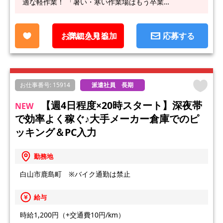
適な軽作業！ 「暑い・寒い作業場はもう卒業…
お気に入り追加
詳細を見る
応募する
お仕事番号: 15914
派遣社員 長期
【週4日程度×20時スタート】深夜帯
NEW
で効率よく稼ぐ♪大手メーカー倉庫でのピ
ッキング＆PC入力
勤務地
白山市鹿島町 ※バイク通勤は禁止
給与
時給1,200円（+交通費10円/km）