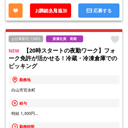
お気に入り追加
詳細を見る
応募する
お仕事番号: 13863
派遣社員 長期
【20時スタートの夜勤ワーク】フォ
NEW
ーク免許が活かせる！冷蔵・冷凍倉庫での
ピッキング
勤務地
白山市宮永町
給与
時給 1,300円...
勤務時間