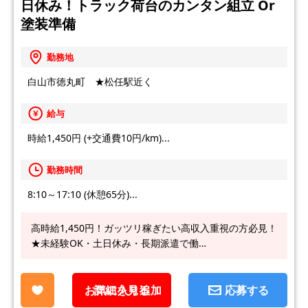
日休み！トラック荷台のカンタン組立 Or
塗装準備
勤務地
白山市徳丸町 ★松任駅近く
給与
時給1,450円 (+交通費10円/km)...
勤務時間
8:10～17:10 (休憩65分)...
高時給1,450円！ガッツリ稼ぎたい高収入重視の方必見！
★未経験OK・土日休み・長期派遣で働…
お気に入り追加
詳細を見る
応募する