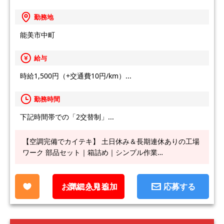
勤務地
能美市中町
給与
時給1,500円（+交通費10円/km）...
勤務時間
下記時間帯での「2交替制」...
【空調完備でカイテキ】 土日休み＆長期連休ありの工場
ワーク 部品セット｜箱詰め｜シンプル作業…
お気に入り追加
詳細を見る
応募する