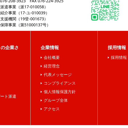
 076-208-3923
FAX 076-224-3925
派遣事業（派17-010058）
紹介事業（17-ユ-010039）
支援機関（19登-001673）
保障事業（第51000137号）
しの企業さ
企業情報
採用情報
会社概要
採用情報
経営理念
遣
代表メッセージ
コンプライアンス
個人情報保護方針
パート派遣
グループ全体
ス
アクセス