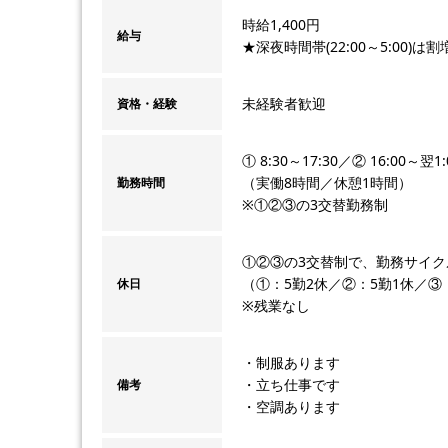
時給1,400円
給与
★深夜時間帯(22:00～5:00)は割
未経験者歓迎
資格・経験
① 8:30～17:30／② 16:00～翌1:
（実働8時間／休憩1時間）
勤務時間
※①②③の3交替勤務制
①②③の3交替制で、勤務サイ
（①：5勤2休／②：5勤1休／③
休日
※残業なし
・制服あります
・立ち仕事です
備考
・空調あります