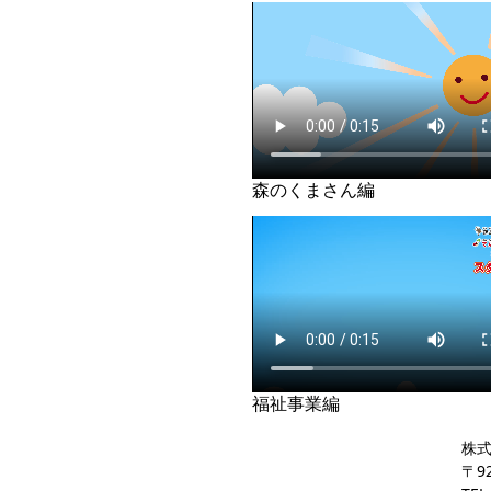
森のくまさん編
福祉事業編
株
〒9