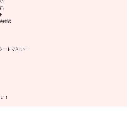
で、
す。
ト
法確認
タートできます！
さい！