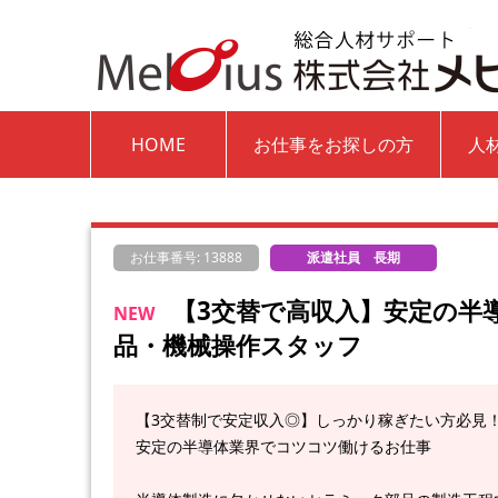
HOME
お仕事をお探しの方
人
お仕事番号: 13888
派遣社員 長期
【3交替で高収入】安定の半
NEW
品・機械操作スタッフ
【3交替制で安定収入◎】しっかり稼ぎたい方必見
安定の半導体業界でコツコツ働けるお仕事