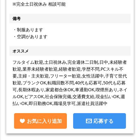
※完全土日祝休み 相談可能
備考
・制服あります
・空調があります
オススメ
フルタイム歓迎,土日祝休み,完全週休二日制,日中,未経験者
歓迎,業界未経験者歓迎,経験者歓迎,学歴不問,PCスキル不
要,主婦・主夫歓迎,フリーター歓迎,女性活躍中,子育て世代
歓迎,ブランクOK,転職回数不問,40代も応募可,50代も応募
可,長期休暇あり,家庭都合休OK,車通勤OK,喫煙所あり,ネイ
ルOK,ピアスOK,社会保険完備,交通費支給,現金払いOK,週
払いOK,即日勤務OK,職場見学可,派遣社員活躍中
お気に入り追加
応募する