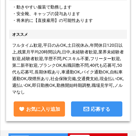
・動きやすい服装で勤務します
・安全靴、キャップの貸与あります
・将来的に【直接雇用】の可能性あります
オススメ
フルタイム歓迎,平日のみOK,土日祝休み,年間休日120日以
上,残業月平均20時間以内,日中,未経験者歓迎,業界未経験者
歓迎,経験者歓迎,学歴不問,PCスキル不要,フリーター歓迎,
第二新卒歓迎,ブランクOK,転職回数不問,40代も応募可,50
代も応募可,長期休暇あり,車通勤OK,バイク通勤OK,自転車
通勤OK,喫煙所あり,社会保険完備,交通費支給,現金払いOK,
週払いOK,即日勤務OK,勤務開始時期調整,職場見学可,ノル
マなし
お気に入り追加
応募する